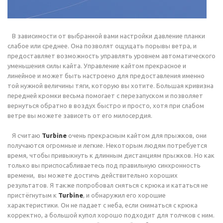
В зависимости от выбранной вами настройки давление планки
слабое или среднее. Она позволят ощущать порывы ветра, и
предоставляет возможность управлять уровнем автоматического
уменьшения силы кайта. Управление кайтом прекрасное и
линейное и может быть настроено для предоставления именно
той нужной величины тяги, которую вы хотите. Большая кривизна
передней кромки весьма помогает с перезапуском и позволяет
вернуться обратно в воздух быстро и просто, хотя при слабом
ветре вы можете зависеть от его милосердия.
Я считаю
Turbine
очень прекрасным кайтом для прыжков, они
получаются огромные и легкие. Некоторым людям потребуется
время, чтобы привыкнуть к длинным дистанциям прыжков. Но как
только вы приспосабливаетесь под правильную синхронность
времени,
вы можете достичь действительно хороших
результатов. Я также попробовал сняться с крюка и кататься не
пристёгнутым к
Turbine
, и обнаружил его хорошие
характеристики. Он не падает с неба, если сниматься с крюка
корректно, а большой купол хорошо подходит для толчков с ним.