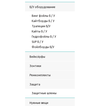
Б/У оборудование
Винг фойлы Б / У
Кайтборды Б / У
Трапеции Б/У
Кайты Б / У
Гидрофойлы Б / У
SUP Б / У
Фойлборды Б/У
Вейксёрфы
Зонтики
Ремкомплекты
Защита
Защитные шлемы
Нужные вещи