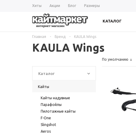
Хиты
Акции
Блог
Размеры
КАТАЛОГ
Главная
-
Бренд
-
KAULA Wings
KAULA Wings
По умолчанию
Каталог
Кайты
Кайты надувные
Парафойлы
Пилотажные кайты
F-One
Slingshot
Aeros