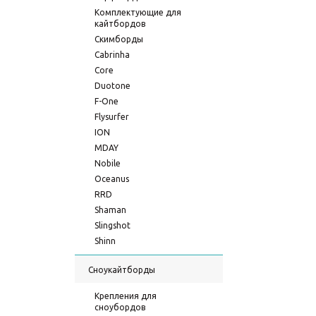
Комплектующие для
кайтбордов
Скимборды
Cabrinha
Core
Duotone
F-One
Flysurfer
ION
MDAY
Nobile
Oceanus
RRD
Shaman
Slingshot
Shinn
Сноукайтборды
Крепления для
сноубордов