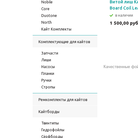
Витой лиш K
Nobile
Board Coil Le
Core
в наличии
Duotone
North
1 500,00 ру
Кайт Комплекты
Комплектующие для кайтов
Запчасти
Лиши
Качественные фой
Насосы
Планки
Ручки
Стропы
Ремкомплекты для кайтов
Кайтборды
Твинтипы
Гидрофойлы
Сёрфборды