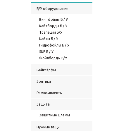
Б/У оборудование
Винг фойлы Б / У
Кайтборды Б / У
Трапеции Б/У
Кайты Б / У
Гидрофойлы Б / У
SUP Б / У
Фойлборды Б/У
Вейксёрфы
Зонтики
Ремкомплекты
Защита
Защитные шлемы
Нужные вещи