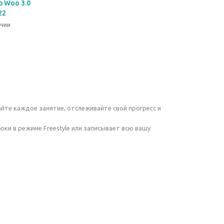
р Woo 3.0
22
ичии
йте каждое занятие, отслеживайте свой прогресс и
ки в режиме Freestyle или записывает всю вашу