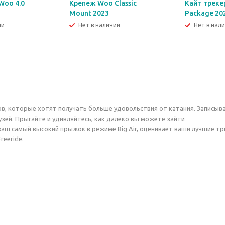
Woo 4.0
Крепеж Woo Classic
Кайт треке
Mount 2023
Package 20
ии
Нет в наличии
Нет в нал
в, которые хотят получать больше удовольствия от катания. Записыва
зей. Прыгайте и удивляйтесь, как далеко вы можете зайти
аш самый высокий прыжок в режиме Big Air, оценивает ваши лучшие трю
reeride.