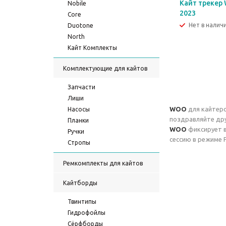
Кайт трекер 
Nobile
2023
Core
Нет в налич
Duotone
North
Кайт Комплекты
Комплектующие для кайтов
Запчасти
Лиши
WOO
для кайтеро
Насосы
поздравляйте дру
Планки
WOO
фиксирует в
Ручки
сессию в режиме F
Стропы
Ремкомплекты для кайтов
Кайтборды
Твинтипы
Гидрофойлы
Сёрфборды