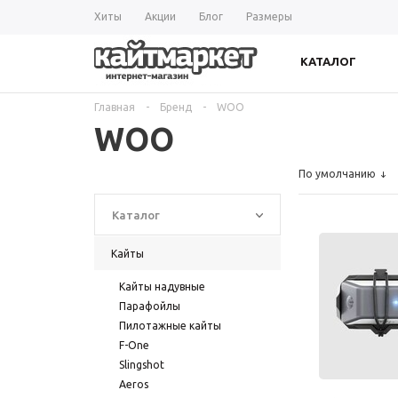
Хиты
Акции
Блог
Размеры
КАТАЛОГ
Главная
-
Бренд
-
WOO
WOO
По умолчанию
Каталог
Кайты
Кайты надувные
Парафойлы
Пилотажные кайты
F-One
Slingshot
Aeros