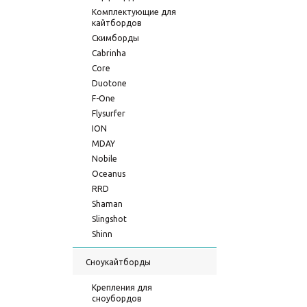
Комплектующие для
кайтбордов
Скимборды
Cabrinha
Core
Duotone
F-One
Flysurfer
ION
MDAY
Nobile
Oceanus
RRD
Shaman
Slingshot
Shinn
Сноукайтборды
Крепления для
сноубордов