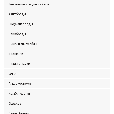
Ремкомплекты для кайтов
Кайтборды
Сноукайтборды
Вейкборды
Винги и вингфойлы
Трапеции
Чехлы и сумки
Очки
Гидрокостюмы
Комбинезоны
Одежда
Балансборды