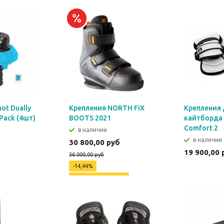
ot Dually
Крепления NORTH FIX
Крепления 
Pack (4шт)
BOOTS 2021
кайтборда 
Comfort 2
в наличии
в наличии
б
30 800,00 руб
19 900,00 
36 000,00 руб
-14,44%
Экономия
5200 руб