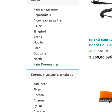
Кайты
Кайты надувные
Парафойлы
Пилотажные кайты
F-One
Slingshot
Aeros
Витой лиш K
Nobile
Board Coil Le
Core
в наличии
Duotone
1 500,00 ру
North
Кайт Комплекты
Комплектующие для кайтов
Запчасти
Лиши
Насосы
Планки
Ручки
Стропы