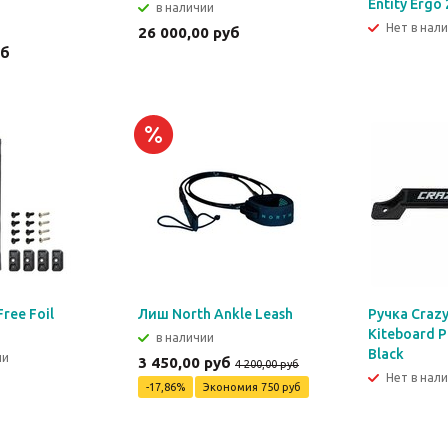
Entity Ergo
в наличии
Нет в нал
26 000,00 руб
уб
ree Foil
Лиш North Ankle Leash
Ручка Crazy
Kiteboard P
в наличии
Black
ии
3 450,00 руб
4 200,00 руб
Нет в нал
-17,86%
Экономия
750 руб