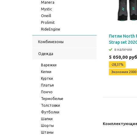
Manera
Mystic
Oneill
Prolimit
RideEngine
Петли North 
Комбинезоны
Strap set 202
в наличии
Одежда
5 050,00 ру
-28,37%
Варежки
Кепки
Экономия
2000
Куртки
Платья
Пончо
Термобелье
Толстовки
Футболки
Шапки
Комплектующие
Шорты
Штаны