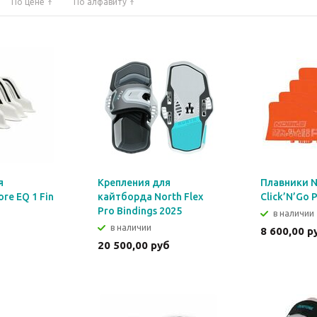
По цене
По алфавиту
я
Крепления для
Плавники No
re EQ 1 Fin
кайтборда North Flex
Click’N’Go 
Pro Bindings 2025
в наличии
в наличии
8 600,00 р
б
20 500,00 руб