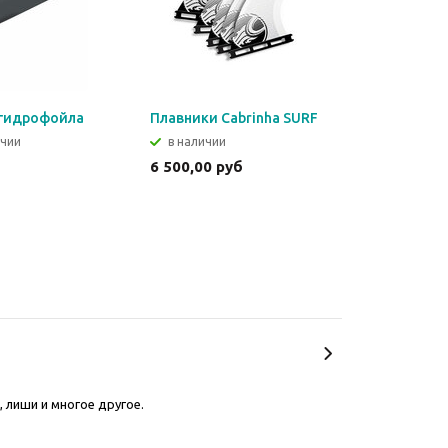
 гидрофойла
Плавники Cabrinha SURF
ичии
в наличии
6 500,00 руб
, лиши и многое другое.