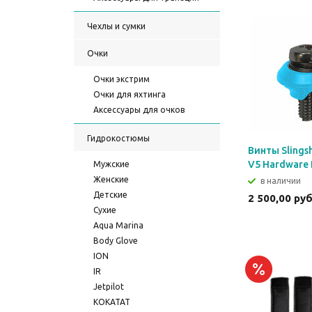
Чехлы и сумки
Очки
Очки экстрим
Очки для яхтинга
Аксессуары для очков
Гидрокостюмы
Винты Slingsh
V5 Hardware 
Мужские
Женские
в наличии
Детские
2 500,00 ру
Сухие
Aqua Marina
Body Glove
ION
IR
Jetpilot
KOKATAT