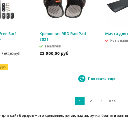
Free Surf
Крепления RRD Rad Pad
Мачта для
0
2021
Нет в нал
в наличии
б
22 900,00 руб
7 050,00 руб
 руб
Показать еще
1
2
3
все
 для кайтбордов
– это крепления, петли, падсы, ручки, болты и винты