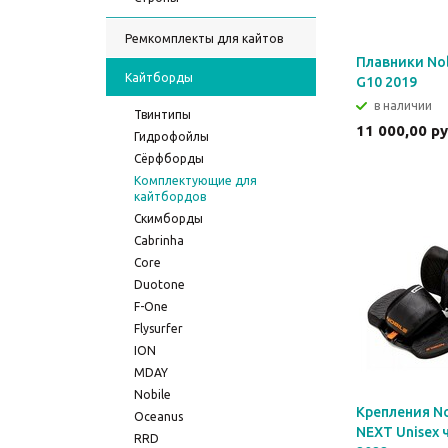
Ремкомплекты для кайтов
Плавники Nob
Кайтборды
G10 2019
в наличии
Твинтипы
11 000,00 р
Гидрофойлы
Сёрфборды
Комплектующие для
кайтбордов
Скимборды
Cabrinha
Core
Duotone
F-One
Flysurfer
ION
MDAY
Nobile
Крепления No
Oceanus
NEXT Unisex 
RRD