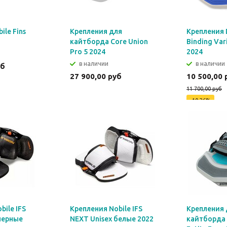
ile Fins
Крепления для
Крепления 
кайтборда Core Union
Binding Va
Pro 5 2024
2024
в наличии
в наличии
уб
27 900,00 руб
10 500,00 
11 700,00 руб
-10,26%
Экономия
12
bile IFS
Крепления Nobile IFS
Крепления 
черные
NEXT Unisex белые 2022
кайтборда