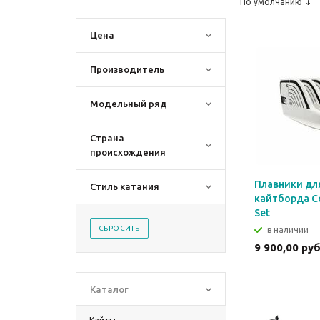
По умолчанию
Цена
Производитель
Модельный ряд
Страна
происхождения
Плавники дл
Стиль катания
кайтборда Co
Set
СБРОСИТЬ
в наличии
9 900,00 ру
Каталог