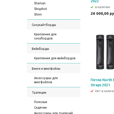
2022
Shaman
в наличии
Slingshot
26 000,00 р
Shinn
Сноукайтборды
Крепления для
сноубордов
Вейкборды
Крепления для вейкбордов
Винги и вингфойлы
Аксессуары для
Петли North F
вингфойлов
Straps 2021
Нет в налич
Трапеции
Поясные
Сидячие
Аксессуары для трапеций