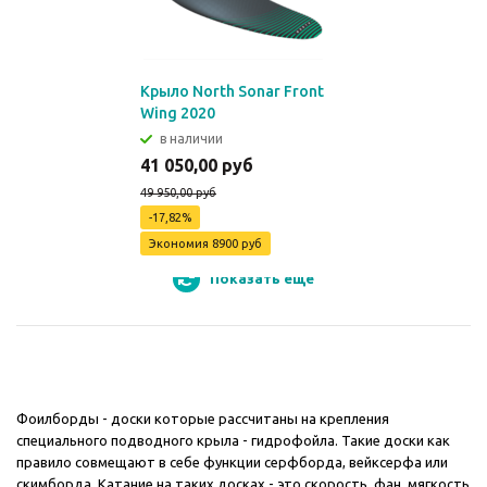
Крыло North Sonar Front
Wing 2020
в наличии
41 050,00 руб
49 950,00 руб
-17,82%
Экономия
8900 руб
Показать еще
Фоилборды - доски которые рассчитаны на крепления
специального подводного крыла - гидрофойла. Такие доски как
правило совмещают в себе функции серфборда, вейксерфа или
скимборда. Катание на таких досках - это скорость, фан, мягкость