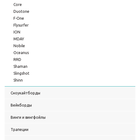
Core
Duotone
F-One
Flysurfer
ION
MDAY
Nobile
Oceanus
RRD
Shaman
Slingshot
Shinn
Сноукайтборды
Вейкборды
Винги и вингфойлы
Трапеции