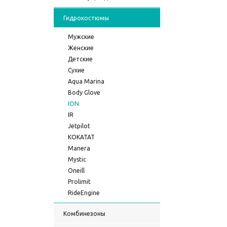
Гидрокостюмы
Мужские
Женские
Детские
Сухие
Aqua Marina
Body Glove
ION
IR
Jetpilot
KOKATAT
Manera
Mystic
Oneill
Prolimit
RideEngine
Комбинезоны