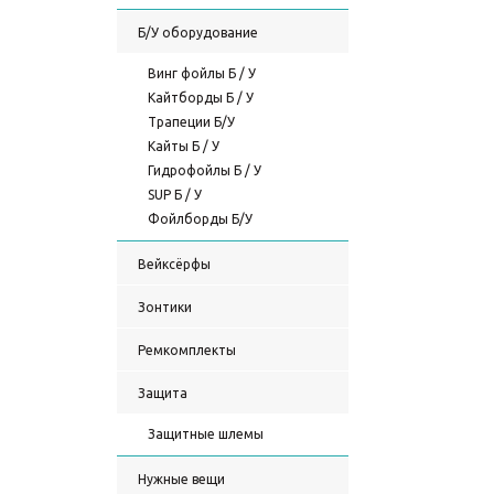
Б/У оборудование
Винг фойлы Б / У
Кайтборды Б / У
Трапеции Б/У
Кайты Б / У
Гидрофойлы Б / У
SUP Б / У
Фойлборды Б/У
Вейксёрфы
Зонтики
Ремкомплекты
Защита
Защитные шлемы
Нужные вещи