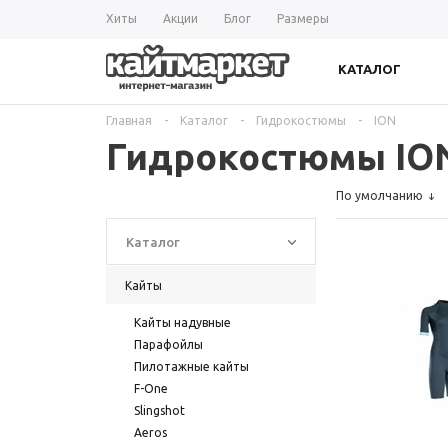
Хиты
Акции
Блог
Размеры
КАТАЛОГ
Главная
-
Каталог
-
Гидрокостюмы
-
ION
Гидрокостюмы IO
По умолчанию
Каталог
Кайты
Кайты надувные
Парафойлы
Пилотажные кайты
F-One
Slingshot
Aeros