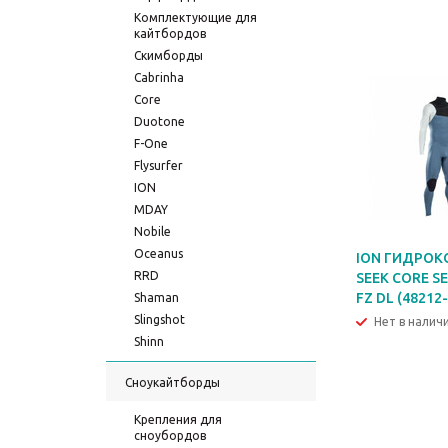
Комплектующие для
кайтбордов
Скимборды
Cabrinha
Core
Duotone
F-One
Flysurfer
ION
MDAY
Nobile
Oceanus
ION ГИДРО
RRD
SEEK CORE SE
FZ DL (48212
Shaman
Slingshot
Нет в налич
Shinn
Сноукайтборды
Крепления для
сноубордов