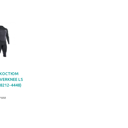
ОКОСТЮМ
VERKNEE LS
48212-4448)
ичии