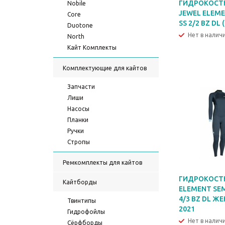
ГИДРОКОСТ
Nobile
JEWEL ELEM
Core
SS 2/2 BZ DL 
Duotone
Нет в налич
North
Кайт Комплекты
Комплектующие для кайтов
Запчасти
Лиши
Насосы
Планки
Ручки
Стропы
Ремкомплекты для кайтов
ГИДРОКОСТ
Кайтборды
ELEMENT SE
4/3 BZ DL ЖЕ
Твинтипы
2021
Гидрофойлы
Нет в налич
Сёрфборды