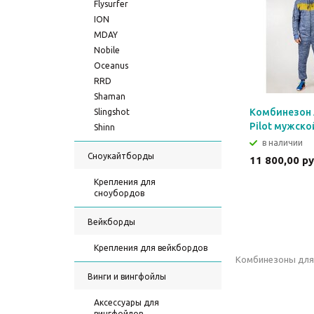
Flysurfer
ION
MDAY
Nobile
Oceanus
RRD
Shaman
Комбинезон 
Slingshot
Pilot мужско
Shinn
в наличии
Сноукайтборды
11 800,00 р
Крепления для
сноубордов
Вейкборды
Крепления для вейкбордов
Комбинезоны для 
Винги и вингфойлы
Аксессуары для
вингфойлов