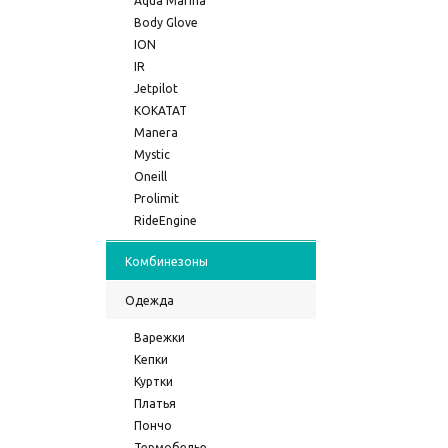
Aqua Marina
Body Glove
ION
IR
Jetpilot
KOKATAT
Manera
Mystic
Oneill
Prolimit
RideEngine
Комбинезоны
Одежда
Варежки
Кепки
Куртки
Платья
Пончо
Термобелье