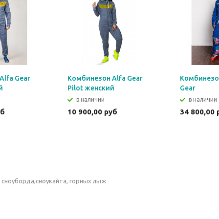
Alfa Gear
Комбинезон Alfa Gear
Комбинезон
й
Pilot женский
Gear
в наличии
в наличии
уб
10 900,00 руб
34 800,00 
сноуборда,сноукайта, горных лыж