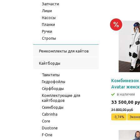
Запчасти
Лиши
Насосы
Планки
Ручки
Стропы
Ремкомплекты для кайтов
Кайтборды
Твинтипы
Комбинезон 
Гидрофойлы
Avatar женс
Сёрфборды
в наличии
Комплектующие для
кайтбордов
33 500,00 р
Скимборды
34 800,00 руб
Cabrinha
-3,74%
Экон
Core
Duotone
F-One