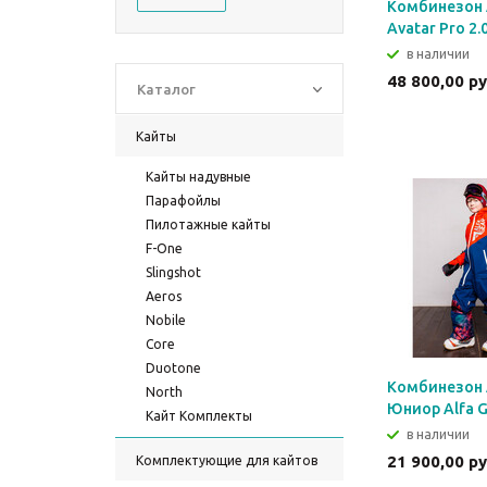
Комбинезон 
Avatar Pro 2.
в наличии
48 800,00 р
Каталог
Кайты
Кайты надувные
Парафойлы
Пилотажные кайты
F-One
Slingshot
Aeros
Nobile
Core
Duotone
Комбинезон 
North
Юниор Alfa G
Кайт Комплекты
в наличии
21 900,00 р
Комплектующие для кайтов